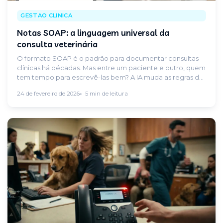
GESTAO CLINICA
Notas SOAP: a linguagem universal da
consulta veterinária
O formato SOAP é o padrão para documentar consultas
clínicas há décadas. Mas entre um paciente e outro, quem
tem tempo para escrevê-las bem? A IA muda as regras do
jogo.
24 de fevereiro de 2026
5 min de leitura