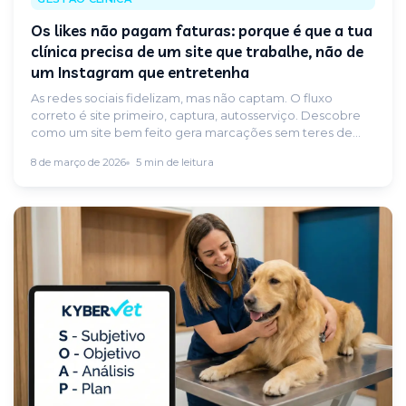
Os likes não pagam faturas: porque é que a tua
clínica precisa de um site que trabalhe, não de
um Instagram que entretenha
As redes sociais fidelizam, mas não captam. O fluxo
correto é site primeiro, captura, autosserviço. Descobre
como um site bem feito gera marcações sem teres de
levantar o telefone.
8 de março de 2026
5 min de leitura