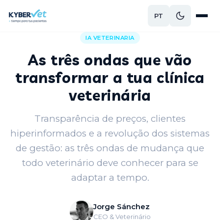
PT
Voltar ao blog
IA VETERINARIA
As três ondas que vão
transformar a tua clínica
veterinária
Transparência de preços, clientes
hiperinformados e a revolução dos sistemas
de gestão: as três ondas de mudança que
todo veterinário deve conhecer para se
adaptar a tempo.
Jorge Sánchez
CEO & Veterinário