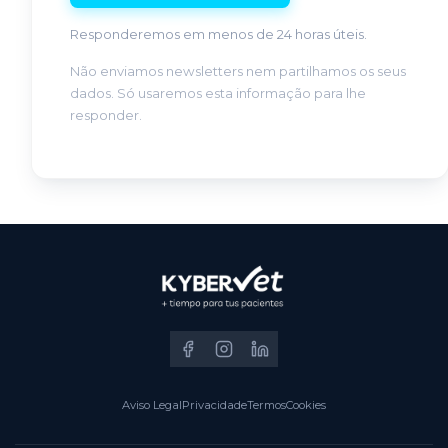
Responderemos em menos de 24 horas úteis.
Não enviamos newsletters nem partilhamos os seus
dados. Só usaremos esta informação para lhe
responder.
Aviso Legal
Privacidade
Termos
Cookies