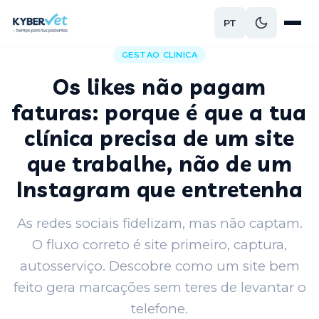
PT
Voltar ao blog
GESTAO CLINICA
Os likes não pagam
faturas: porque é que a tua
clínica precisa de um site
que trabalhe, não de um
Instagram que entretenha
As redes sociais fidelizam, mas não captam.
O fluxo correto é site primeiro, captura,
autosserviço. Descobre como um site bem
feito gera marcações sem teres de levantar o
telefone.