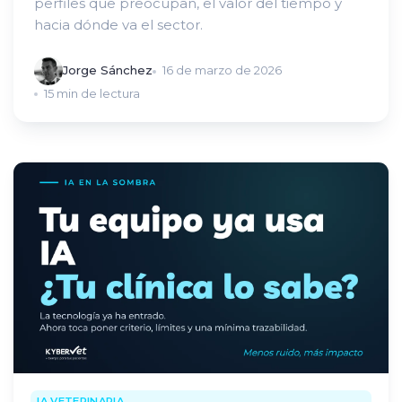
perfiles que preocupan, el valor del tiempo y
hacia dónde va el sector.
Jorge Sánchez
16 de marzo de 2026
15 min de lectura
IA VETERINARIA