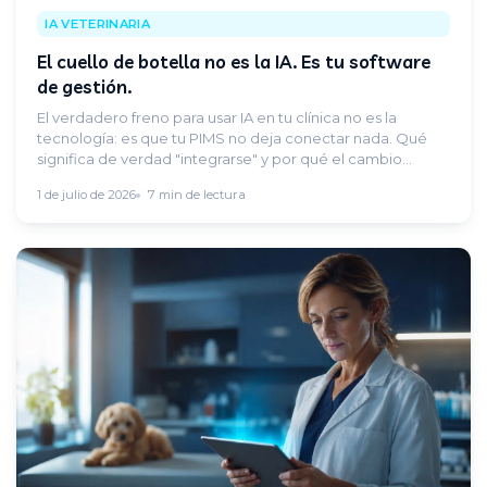
IA VETERINARIA
El cuello de botella no es la IA. Es tu software
de gestión.
El verdadero freno para usar IA en tu clínica no es la
tecnología: es que tu PIMS no deja conectar nada. Qué
significa de verdad "integrarse" y por qué el cambio
empieza por ti.
1 de julio de 2026
7 min de lectura