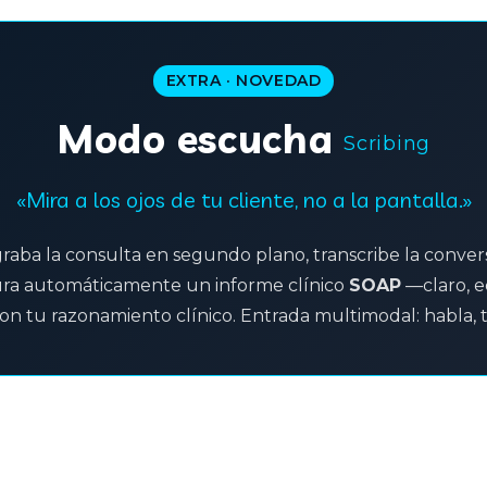
EXTRA · NOVEDAD
Modo escucha
Scribing
«Mira a los ojos de tu cliente, no a la pantalla.»
raba la consulta en segundo plano, transcribe la conver
ura automáticamente un informe clínico
SOAP
—claro, e
on tu razonamiento clínico. Entrada multimodal: habla, 