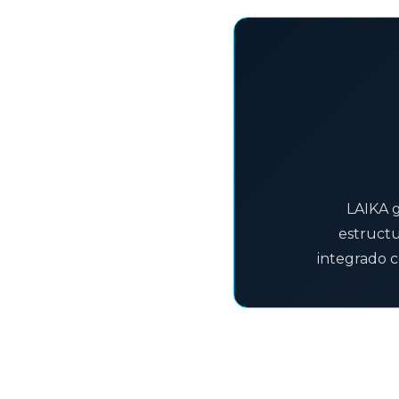
LAIKA g
estruct
integrado c