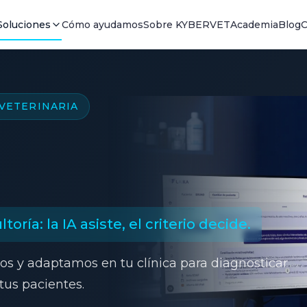
Soluciones
Cómo ayudamos
Sobre KYBERVET
Academia
Blog
C
 VETERINARIA
oría: la IA asiste, el criterio decide.
mos y adaptamos en tu clínica para diagnosticar
tus pacientes.