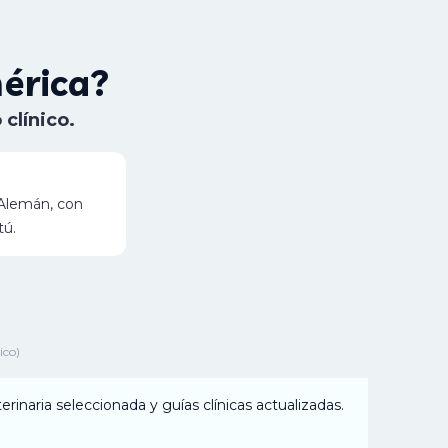
érica?
clínico.
 Alemán, con
tú.
ico)
terinaria seleccionada y guías clínicas actualizadas.