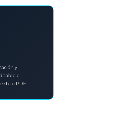
sación y
ditable e
texto o PDF.