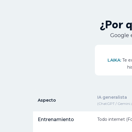
¿Por 
Google e
LAIKA:
Te ex
hi
IA generalista
Aspecto
(ChatGPT / Gemini /
Entrenamiento
Todo internet (Fo