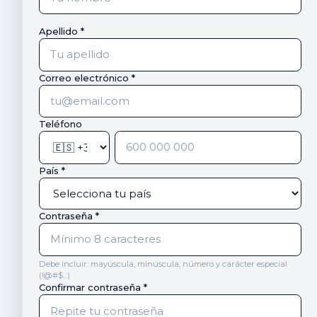
Apellido *
Correo electrónico *
Teléfono
País *
Contraseña *
Debe incluir: mayúscula, minúscula, número y carácter especial
(!@#$...)
Confirmar contraseña *