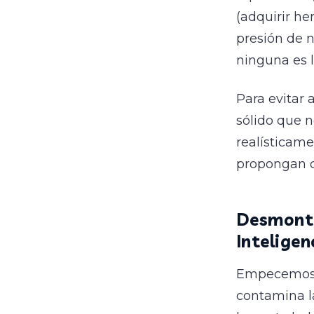
(adquirir he
presión de 
ninguna es l
Para evitar
sólido que 
realísticam
propongan co
Desmontan
Inteligen
Empecemos 
contamina l