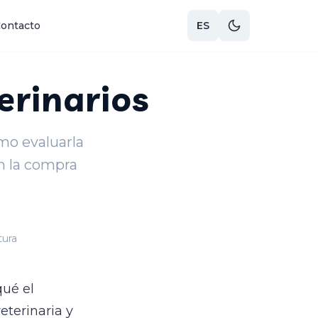
ontacto
ES
erinarios
ómo evaluarla
en la compra
tura
qué el
eterinaria y