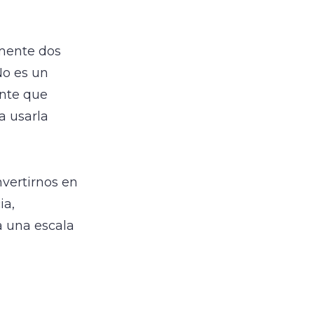
lmente dos
No es un
ente que
a usarla
nvertirnos en
ia,
a una escala