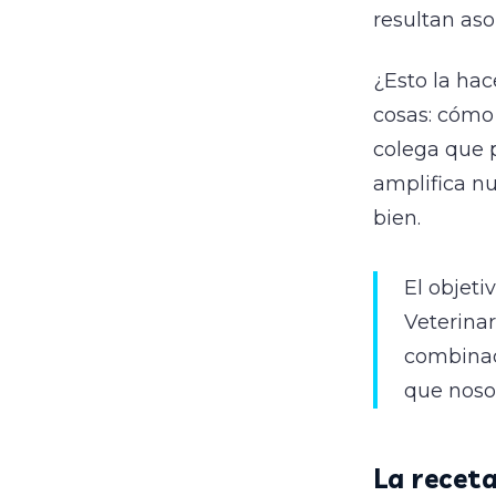
resultan as
¿Esto la hac
cosas: cómo
colega que 
amplifica nu
bien.
El objeti
Veterinar
combinad
que noso
La recet