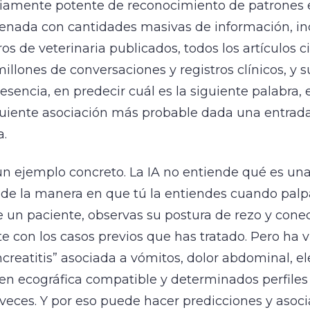
riamente potente de reconocimiento de patrones e
renada con cantidades masivas de información, i
ros de veterinaria publicados, todos los artículos ci
illones de conversaciones y registros clínicos, y s
 esencia, en predecir cuál es la siguiente palabra, 
iguiente asociación más probable dada una entrad
.
 ejemplo concreto. La IA no entiende qué es un
 de la manera en que tú la entiendes cuando palp
un paciente, observas su postura de rezo y cone
con los casos previos que has tratado. Pero ha vi
creatitis” asociada a vómitos, dolor abdominal, e
gen ecográfica compatible y determinados perfiles
veces. Y por eso puede hacer predicciones y asoc