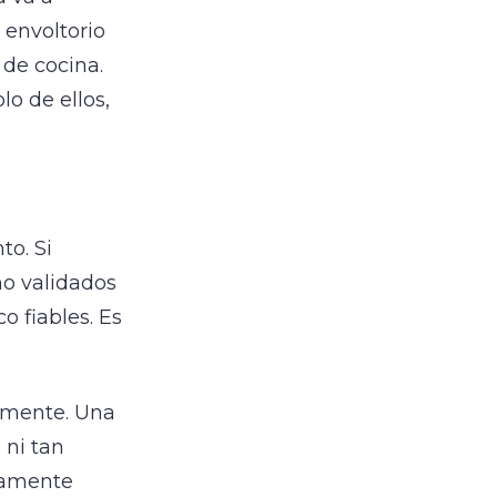
 envoltorio
de cocina.
lo de ellos,
.
to. Si
no validados
o fiables. Es
emente. Una
 ni tan
samente