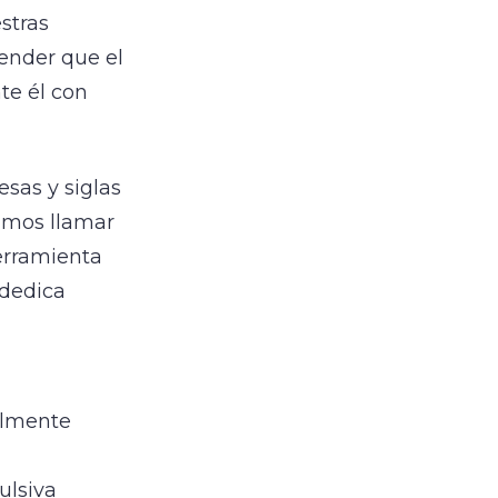
stras
tender que el
te él con
esas y siglas
amos llamar
erramienta
 dedica
almente
ulsiva