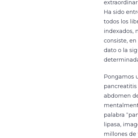
extraordina
Ha sido ent
todos los lib
indexados, m
consiste, en
dato o la s
determinada
Pongamos un
pancreatitis
abdomen de 
mentalmente 
palabra “pan
lipasa, ima
millones de 