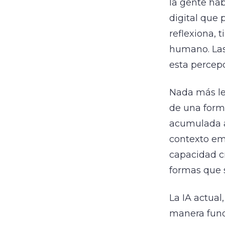
la gente hab
digital que 
reflexiona, 
humano. Las
esta percepc
Nada más le
de una form
acumulada a 
contexto emo
capacidad c
formas que 
La IA actual
manera fun