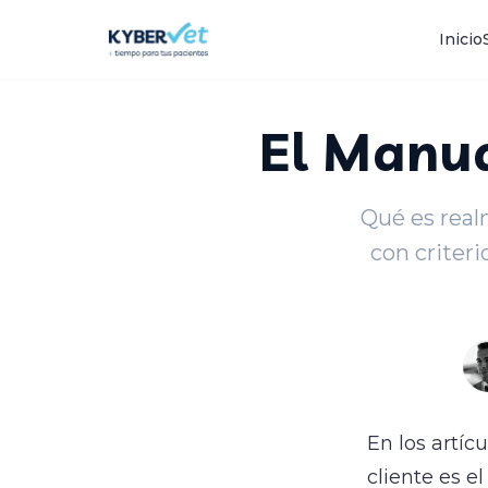
Volver al blog
Inicio
El Manua
Qué es realm
con criteri
En los artíc
cliente es e