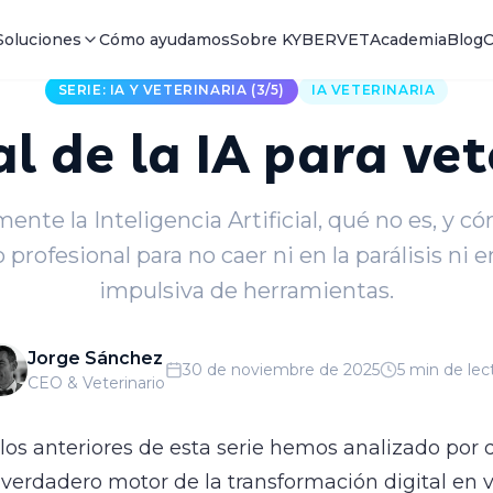
Soluciones
Cómo ayudamos
Sobre KYBERVET
Academia
Blog
C
SERIE: IA Y VETERINARIA (3/5)
IA VETERINARIA
l de la IA para vet
ente la Inteligencia Artificial, qué no es, y c
o profesional para no caer ni en la parálisis ni 
impulsiva de herramientas.
Jorge Sánchez
30 de noviembre de 2025
5 min de lec
CEO & Veterinario
ulos anteriores de esta serie hemos analizado por 
l verdadero motor de la transformación digital en v