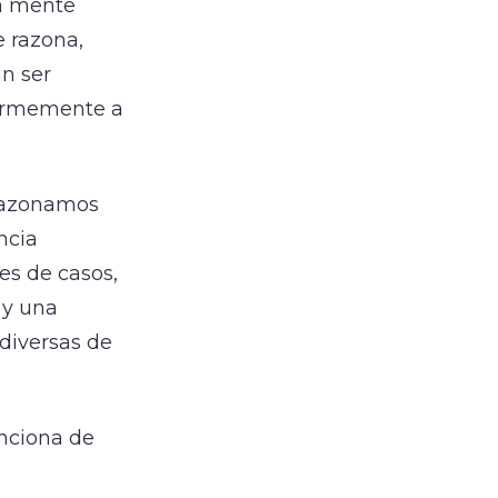
na mente
e razona,
un ser
normemente a
 razonamos
ncia
es de casos,
 y una
diversas de
unciona de