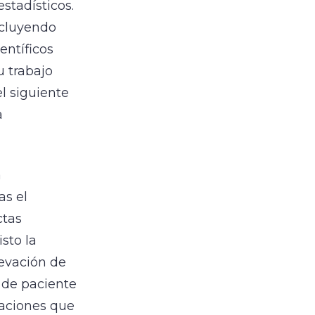
stadísticos.
ncluyendo
entíficos
u trabajo
el siguiente
a
a
as el
ctas
sto la
levación de
 de paciente
iaciones que