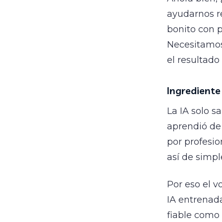
ayudarnos r
bonito con 
Necesitamos 
el resultado
Ingrediente
La IA solo s
aprendió de
por profesio
así de simpl
Por eso el 
IA entrenada
fiable como