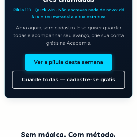
Pílula 1.10 · Quick win · Não escrevas nada de novo: dá
à IA o teu material e a tua estrutura
Abra agora, sem cadastro. E se quiser guardar
todas e acompanhar seu avanço, crie sua conta
grátis na Academia.
Ver a pílula desta semana
Guarde todas — cadastre-se grátis
Sem mágica. Com método.