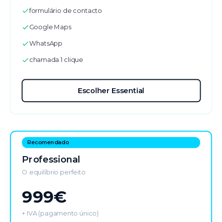
formulário de contacto
Google Maps
WhatsApp
chamada 1 clique
Escolher Essential
Recomendado
Professional
O equilíbrio perfeito
999€
+ IVA (pagamento único)