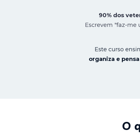
90% dos vete
Escrevem "faz-me 
Este curso ensi
organiza e pensa 
O q