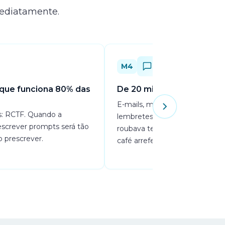
mediatamente.
M4
 que funciona 80% das
De 20 minutos a 2 minuto
E-mails, más notícias, reclama
s: RCTF. Quando a
lembretes. Tudo o que antes t
escrever prompts será tão
roubava tempo, resolvido ante
 prescrever.
café arrefecer.