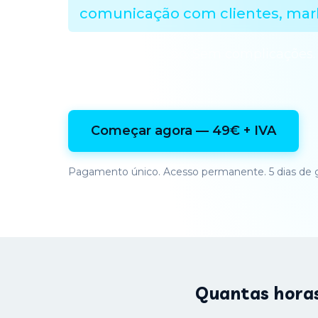
comunicação com clientes, mark
Sem programação. Sem complicações.
ensina a outro.
Começar agora — 49€ + IVA
Pagamento único. Acesso permanente. 5 dias de g
Quantas horas