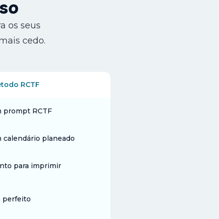
rso
a os seus
 mais cedo.
todo RCTF
m prompt RCTF
 calendário planeado
onto para imprimir
 perfeito