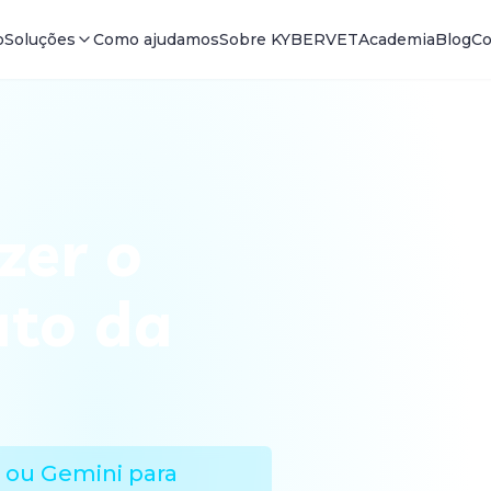
o
Soluções
Como ajudamos
Sobre KYBERVET
Academia
Blog
Co
zer o
ato da
 ou Gemini para