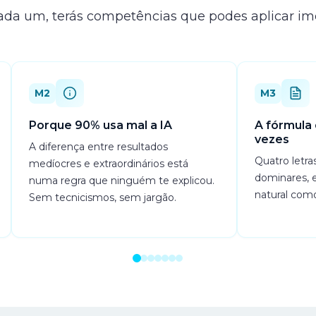
cada um, terás competências que podes aplicar i
M2
M3
Porque 90% usa mal a IA
A fórmula
vezes
A diferença entre resultados
Quatro letra
medíocres e extraordinários está
dominares, 
numa regra que ninguém te explicou.
natural como
Sem tecnicismos, sem jargão.