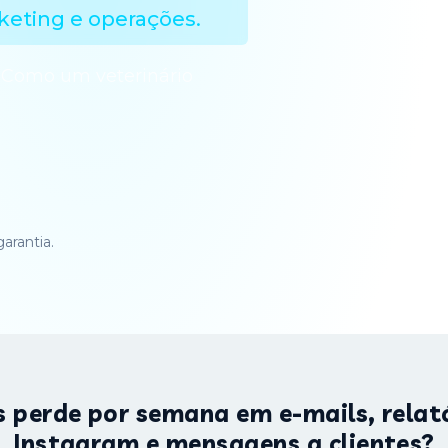
eting e operações.
 Como um veterinário
arantia.
 perde por semana em e-mails, relató
Instagram e mensagens a clientes?