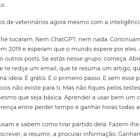
o.
pos de veterinários agora mesmo com a inteligência 
lhe tocaram. Nem ChatGPT, nem nada. Continuam
m 2019 e esperam que o mundo espere por eles. A
i outros posts. Se estás nesse grupo: começa. Ab
 te redija um email, que te resuma um artigo, qu
a ideia. É grátis. É o primeiro passo. E sem esse p
is não existe para ti. Mas não fiques pelos teste
esmo que seja básica. Aprender a usar bem um c
erença entre perder tempo e ganhar horas todas 
 usam e sabem como tirar partido dela. Fazem-lhe
escrever, a resumir, a procurar informação. Ganh