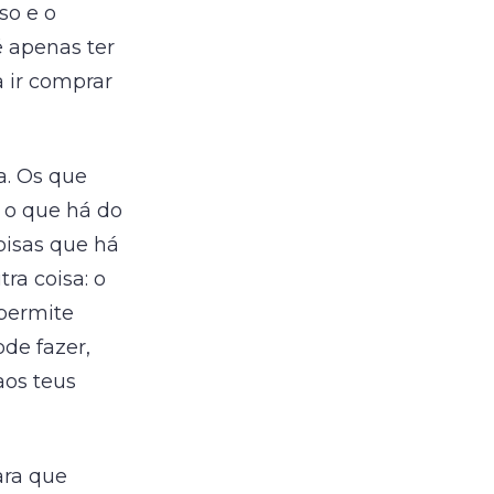
so e o
é apenas ter
 ir comprar
a. Os que
 o que há do
oisas que há
ra coisa: o
 permite
ode fazer,
aos teus
ara que