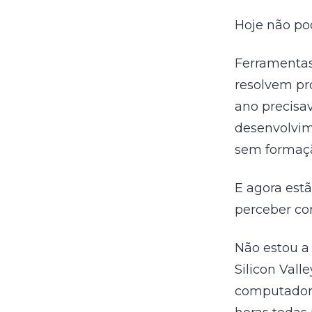
Hoje não po
Ferramentas
resolvem pr
ano precisa
desenvolvim
sem formaçã
E agora est
perceber c
Não estou a 
Silicon Vall
computador,