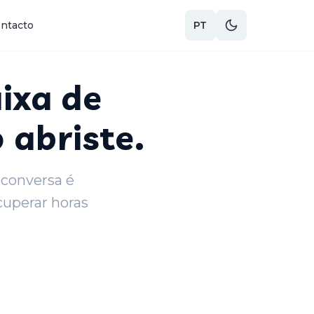
ntacto
PT
ixa de
 abriste.
 conversa é
cuperar horas