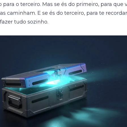
 para o terceiro. Mas se és do primeiro, para que 
as caminham. E se és do terceiro, para te recorda
fazer tudo sozinho.