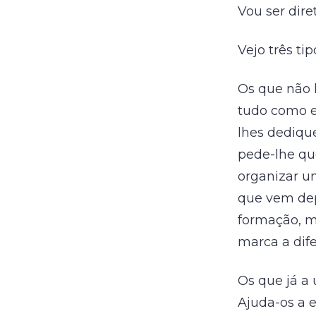
Vou ser diret
Vejo três ti
Os que não 
tudo como e
lhes dedique
pede-lhe que
organizar um
que vem depo
formação, m
marca a dif
Os que já a
Ajuda-os a 