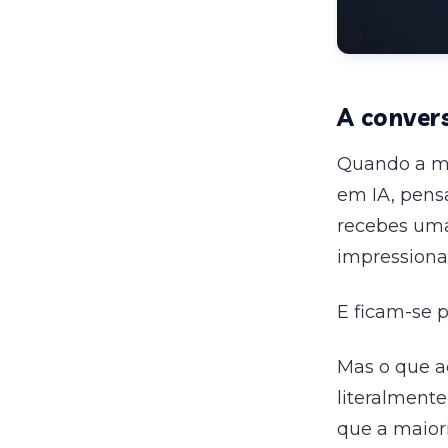
A conver
Quando a ma
em IA, pens
recebes uma 
impressiona
E ficam-se p
Mas o que a
literalment
que a maior