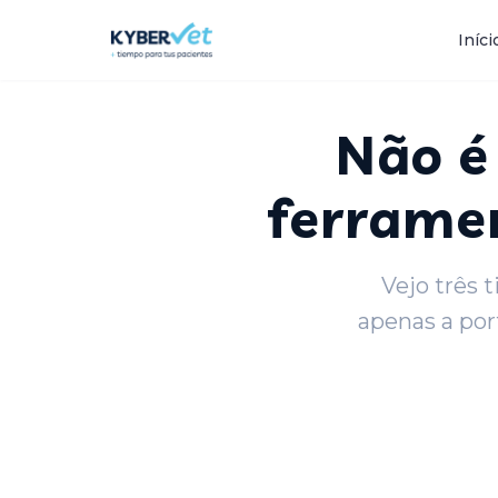
Voltar ao blog
Iníci
Não é
ferramen
Vejo três 
apenas a por