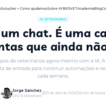
o
Soluções
Como ajudamos
Sobre KYBERVET
Academia
Blog
Co
IA VETERINARIA
 um chat. É uma ca
tas que ainda não
tipos de veterinários agora mesmo com a IA. A
ta de entrada para construir automações e re
cada semana.
Jorge Sánchez
13 de abril de 2026
6 min de leitura
CEO & Veterinario