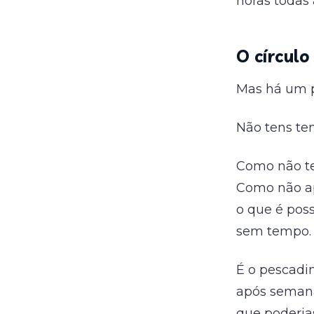
horas todas
O círculo
Mas há um p
Não tens te
Como não te
Como não ap
o que é poss
sem tempo.
É o pescadi
após semana
que poderias