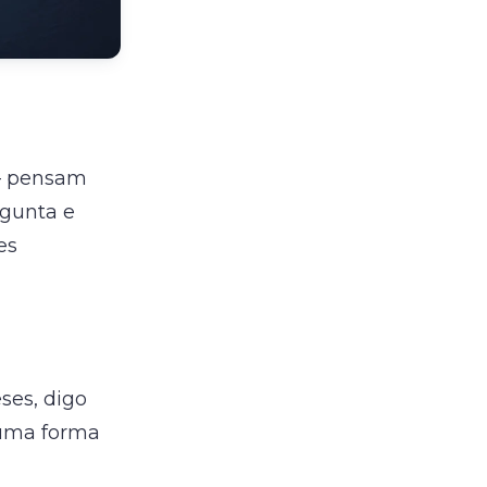
 — pensam
gunta e
es
ses, digo
 uma forma