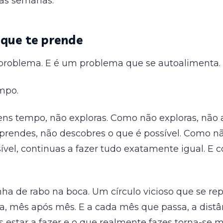
 as semanas.
 que te prende
roblema. E é um problema que se autoalimenta.
mpo.
ns tempo, não exploras. Como não exploras, não 
rendes, não descobres o que é possível. Como n
ível, continuas a fazer tudo exatamente igual. E 
nha de rabo na boca. Um círculo vicioso que se r
, mês após mês. E a cada mês que passa, a distân
 estar a fazer e o que realmente fazes torna-se m