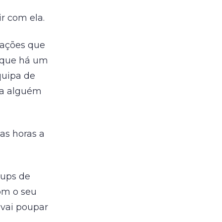
r com ela.
cações que
s que há um
quipa de
ra alguém
as horas a
rtups de
com o seu
 vai poupar