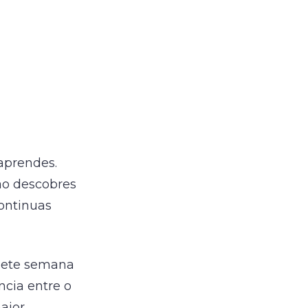
aprendes.
ão descobres
continuas
epete semana
cia entre o
aior.