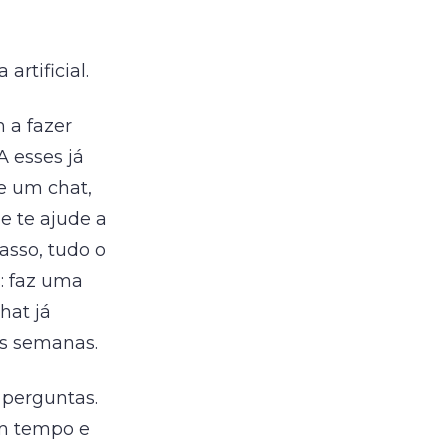
artificial.
 a fazer
 esses já
re um chat,
e te ajude a
asso, tudo o
s: faz uma
hat já
as semanas.
 perguntas.
am tempo e