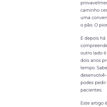
provavelmen
caminho cert
uma convers
o pão. O pio
E depois há
compreender
outro lado 
dois anos pr
tempo. Sabe
desenvolvê-l
podes pedir 
pacientes.
Este artigo