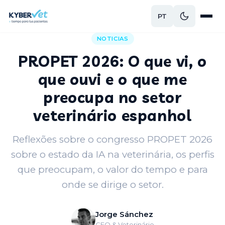
PT
Voltar ao blog
NOTICIAS
PROPET 2026: O que vi, o
que ouvi e o que me
preocupa no setor
veterinário espanhol
Reflexões sobre o congresso PROPET 2026
sobre o estado da IA na veterinária, os perfis
que preocupam, o valor do tempo e para
onde se dirige o setor.
Jorge Sánchez
CEO & Veterinário