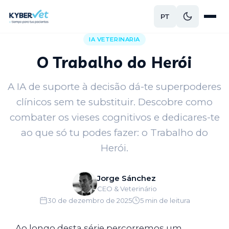
PT
Voltar ao blog
IA VETERINARIA
O Trabalho do Herói
A IA de suporte à decisão dá-te superpoderes
clínicos sem te substituir. Descobre como
combater os vieses cognitivos e dedicares-te
ao que só tu podes fazer: o Trabalho do
Herói.
Jorge Sánchez
CEO & Veterinário
30 de dezembro de 2025
5 min de leitura
Ao longo desta série percorremos um