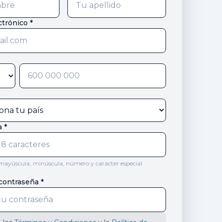
ctrónico *
 *
 mayúscula, minúscula, número y carácter especial
contraseña *