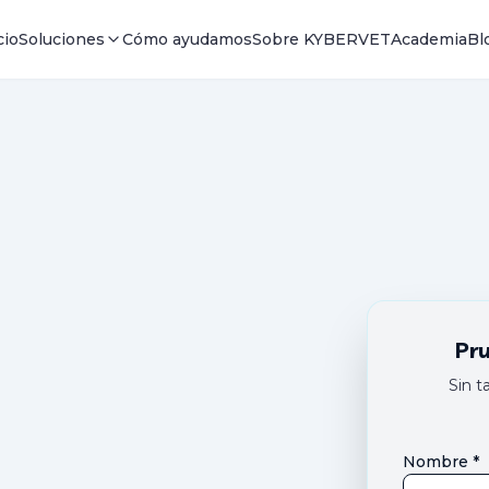
cio
Soluciones
Cómo ayudamos
Sobre KYBERVET
Academia
Bl
Pr
Sin t
Nombre *