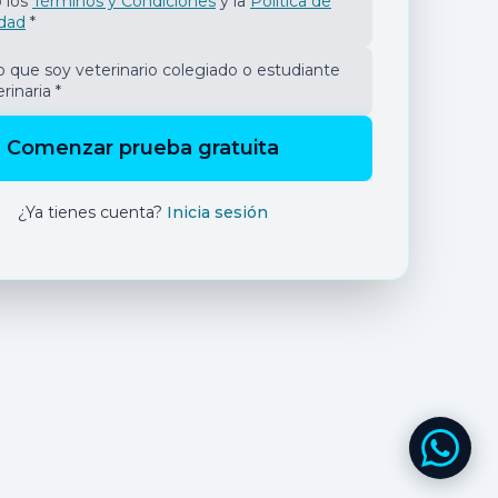
 los
Términos y Condiciones
y la
Política de
idad
*
o que soy veterinario colegiado o estudiante
rinaria *
Comenzar prueba gratuita
¿Ya tienes cuenta?
Inicia sesión