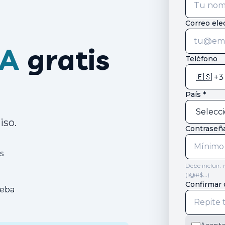
Correo ele
KA
gratis
Teléfono
País *
iso.
Contraseña
s
Debe incluir:
(!@#$...)
Confirmar 
ueba