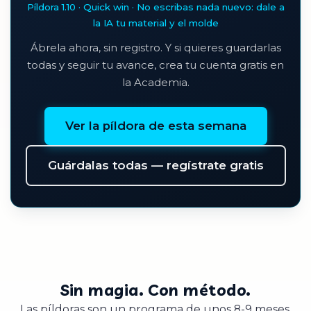
Píldora 1.10 · Quick win · No escribas nada nuevo: dale a
la IA tu material y el molde
Ábrela ahora, sin registro. Y si quieres guardarlas
todas y seguir tu avance, crea tu cuenta gratis en
la Academia.
Ver la píldora de esta semana
Guárdalas todas — regístrate gratis
Sin magia. Con método.
Las píldoras son un programa de unos 8-9 meses,