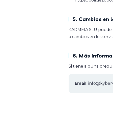
https://policies.go
5. Cambios en l
KADMEIA SLU puede mod
o cambios en los servi
6. Más informa
Si tiene alguna pregun
Email
:
info@kyber