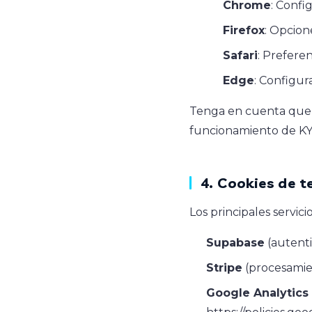
Chrome
: Confi
Firefox
: Opcion
Safari
: Prefere
Edge
: Configur
Tenga en cuenta que l
funcionamiento de KYB
4. Cookies de t
Los principales servic
Supabase
(autenti
Stripe
(procesamie
Google Analytics