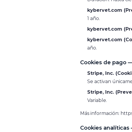
kybervet.com (Pr
1 año.
kybervet.com (Pr
kybervet.com (Co
año.
Cookies de pago —
Stripe, Inc. (Cook
Se activan únicame
Stripe, Inc. (Prev
Variable.
Más información:
https
Cookies analítica