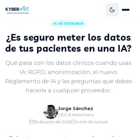
Volver al blog
IA VETERINARIA
¿Es seguro meter los datos
de tus pacientes en una IA?
Qué pasa con los datos clínicos cuando usas
IA: RGPD, anonimización, el nuevo
Reglamento de IA y las preguntas que debes
hacerle a cualquier proveedor.
Jorge Sánchez
CEO & Veterinario
16 de junio de 2026
4 min de lectura